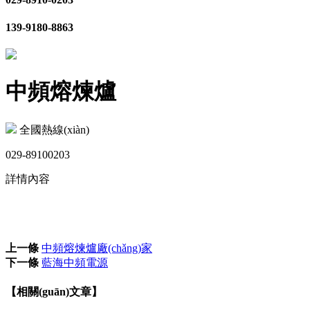
139-9180-8863
中頻熔煉爐
全國熱線(xiàn)
029-89100203
詳情內容
上一條
中頻熔煉爐廠(chǎng)家
下一條
藍海中頻電源
【相關(guān)文章】